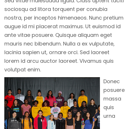
Sed vitae malesuada ligula. Class aptent taciti
sociosqu ad litora torquent per conubia
nostra, per inceptos himenaeos. Nunc pretium
augue id mi placerat maximus. Ut euismod id
ante vitae posuere. Quisque aliquam eget
mauris nec bibendum. Nulla a ex vulputate,
lacinia sapien ut, ornare orci. Sed laoreet
lorem id arcu auctor laoreet. Vivamus quis
volutpat enim.
Donec
posuere
massa
quis
urna